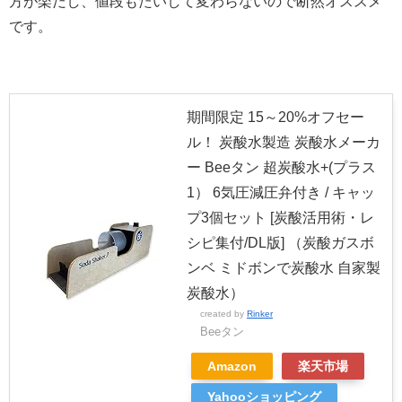
方が楽だし、値段もたいして変わらないので断然オススメ
です。
期間限定 15～20%オフセー
ル！ 炭酸水製造 炭酸水メーカ
ー Beeタン 超炭酸水+(プラス
1） 6気圧減圧弁付き / キャッ
プ3個セット [炭酸活用術・レ
シピ集付/DL版] （炭酸ガスボ
ンベ ミドボンで炭酸水 自家製
炭酸水）
created by
Rinker
Beeタン
Amazon
楽天市場
Yahooショッピング